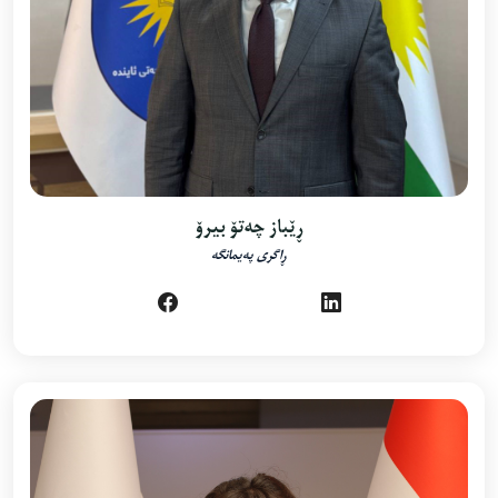
ڕێباز چەتۆ بیرۆ
ڕاگری پەیمانگە