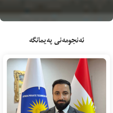
ئەنجومەنی پەیمانگە