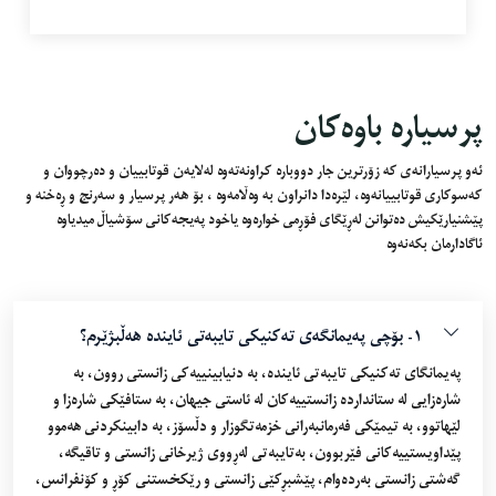
پرسیارە باوەکان
ئەو پرسیارانەی کە زۆرترین جار دووبارە کراونەتەوە لەلایەن قوتابییان و دەرچووان و
کەسوکاری قوتابییانەوە، لێرەدا دانراون بە وەڵامەوە ، بۆ هەر پرسیار و سەرنج و ڕەخنە و
پێشنیارێکیش دەتوانن لەڕێگای فۆڕمی خوارەوە یاخود پەیجەکانی سۆشیاڵ میدیاوە
ئاگادارمان بکەنەوە
١- بۆچی پەیمانگەی تەکنیکی تایبەتی ئایندە هەڵبژێرم؟
پەیمانگای تەکنیکی تایبەتى ئایندە، بە دنیابینییەکى زانستى روون، بە
شارەزایى لە ستانداردە زانستییەکان لە ئاستى جیهان، بە ستافێکى شارەزا و
لێهاتوو، بە تیمێکى فەرمانبەرانى خزمەتگوزار و دڵسۆز، بە دابینکردنى هەموو
پێداویستییەکانى فێربوون، بەتایبەتى لەڕووى ژیرخانى زانستى و تاقیگە،
گەشتى زانستى بەردەوام، پێشبڕکێى زانستى و رێکخستنى کۆڕ و کۆنفرانس،