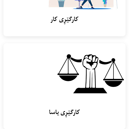
کارگێڕی کار
کارگێڕی یاسا