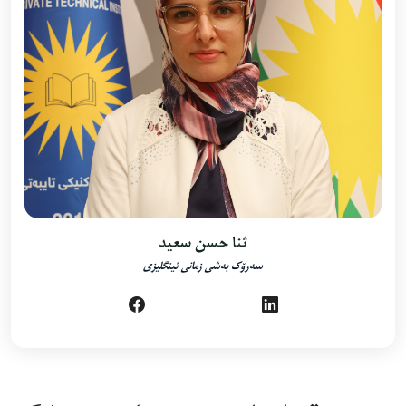
ثنا حسن سعید
سەرۆک بەشی زمانی ئینگلیزی