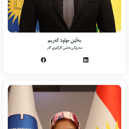
بەڵێن مولود کەریم
سەرۆکی بەشی کارگێڕی کار