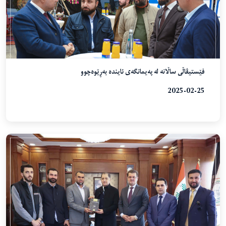
فێستیڤاڵی ساڵانە لە پەیمانگەی ئایندە بەڕێوەچوو
2025-02-25