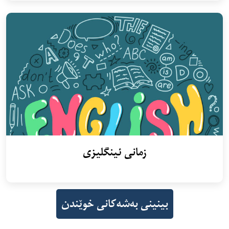
زمانی ئینگلیزی
بینینی بەشەکانی خوێندن