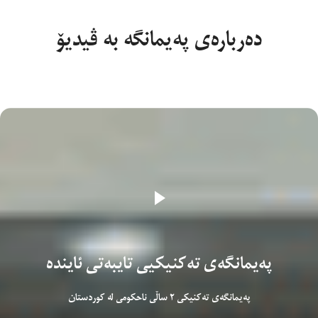
دەربارەی پەیمانگە بە ڤیدیۆ
پەیمانگەی تەکنیکیی تایبەتی ئایندە
پەیمانگەی تەکنیکی ٢ ساڵی ناحکومی لە کوردستان