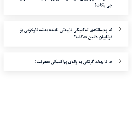
چی بکات؟
٤- پەیمانگەی تەکنیکی تایبەتی ئایندە بەشە ناوخۆیی بۆ
قوتابیان دابین دەکات؟
٥- تا چەند گرنگى بە وانەى پراکتیکى دەدرێت؟