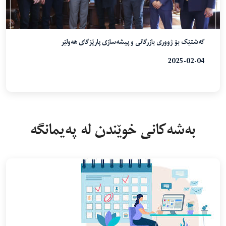
گەشتێک بۆ ژووری بازرگانی و پیشەسازی پارێزگای هەولێر
2025-02-04
بەشەکانی خوێندن لە پەیمانگە