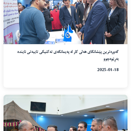
گەورەترین پێشانگای هەلی کار لە پەیمانگەی تەکنیکی تایبەتی ئایندە
بەڕێوەچوو
2025-01-18