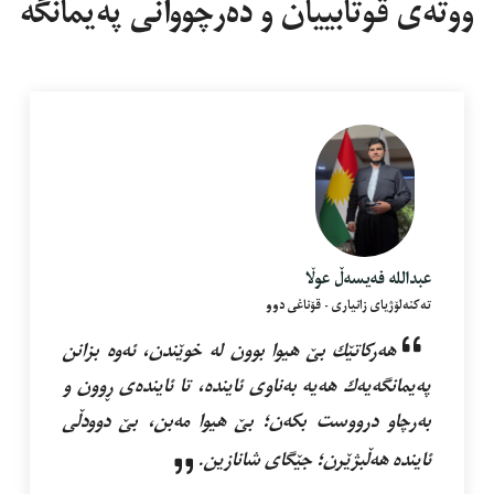
ووتەی قوتابییان و دەرچووانی پەیمانگە
عبداللە فەیسەڵ عوڵا
تەکنەلۆژیای زانیاری - قۆناغی دوو
هەرکاتێك بێ هیوا بوون لە خوێندن، ئەوە بزانن
پەیمانگەیەك هەیە بەناوی ئایندە، تا ئایندەی ڕوون و
بەرچاو درووست بکەن؛ بێ هیوا مەبن، بێ دوودڵی
ئایندە هەڵبژێرن؛ جێگای شانازین.