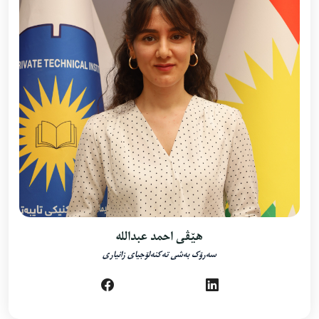
هێڤی احمد عبداللە
سەرۆک بەشی تەکنەلۆجیای زانیاری