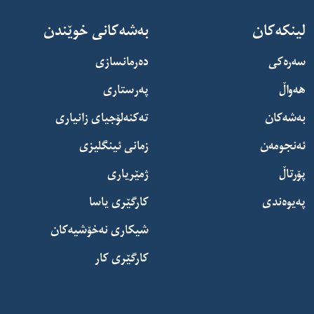
لینکەکان
بەشەکانی خوێندن
سەرەکی
دەرمانسازی
هەواڵ
پەرستاری
بەشەکان
تەکنەلۆجیای زانیاری
ئەنجومەن
زمانی ئینگلیزی
پۆرتاڵ
ژمێریاری
پەیوەندی
کارگێری یاسا
شیکاری نەخۆشیەکان
کارگێری کار