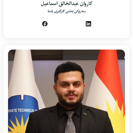
کاروان عبدالخالق اسماعیل
سەرۆکى بەشی کارگێڕی یاسا