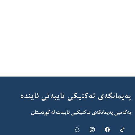
پەیمانگەی تەکنیکی تایبەتی ئایندە
یەکەمین پەیمانگەی تەکنیکیی تایبەت لە کوردستان