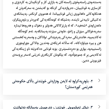
بەستنەوەى راستەوخۆى زانستەکان بە بازاڕى کار و گرنگیدان بە کاردۆزى و
کارسازى بە قوتابییان، دەروازەیەکی گرنگە بۆ گەیشتن بە سەرکەوتن لە
هەنگاوەکانى داهاتووى ژیانى قوتابییاندا. لە هەمووى گرنگتر، پەیمانگەى
تەکنیکى تایبەتى ئایندە، بەشێکە لە کۆمەڵگەیەکى گەورەتر و باوەڕپێکراو،
دامەزراوەى "شەهید"، کە لە پارێزگاکانى هەولێر و دهۆک و هەروەها ئیدارە
سەربەخۆکانى سۆران و زاخۆ، خاوەنى سێزدە پەیمانگەیە. ئەم کۆمەڵگە
ئەکادیمییە، هاندەرێکى سەرەکى پەرەپێدانى تواناکان و وەسەریەکخستنى
هزر و بیرە جیاوازەکانە، کە ساڵانە لەرێگەى چەندین چالاکى جۆراوجۆرى
زانستییەوە، بوارى بۆ دەڕەخسێنرێ. بۆیە قوتابى دەکەوێتە ناو ژینگەیەکى
ئەکادیمى پڕ لە جموجۆڵەوە، کە بێگومان کاریگەرى ئەرێنى لەسەر پڕۆسەى
فێربوونى دەبێ.
٢- باوەڕپەکراوە لە لایەن وەزارەتی خوێندنی باڵای حکومەتی
هەرێمی کوردستان؟
٣- دوای تەواوبوونی خوێندن، دەرچووی پەیمانگە دەتوانێت